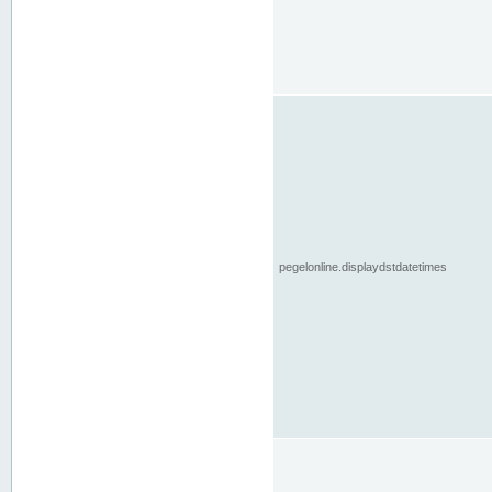
pegelonline.displaydstdatetimes