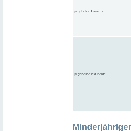
pegelonline.favorites
pegelonline.lastupdate
Minderjährige