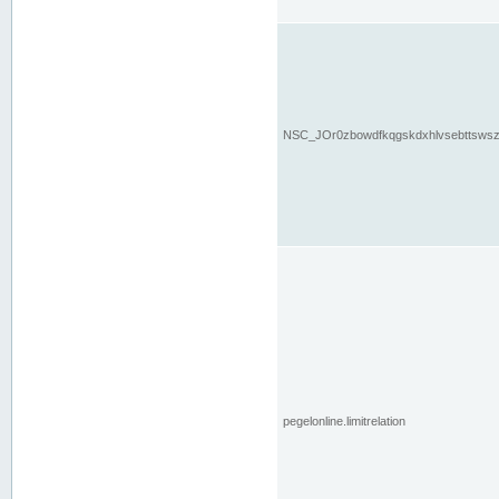
NSC_JOr0zbowdfkqgskdxhlvsebttsws
pegelonline.limitrelation