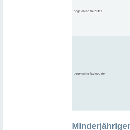
pegelonline.favorites
pegelonline.lastupdate
Minderjährige