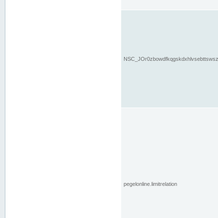
NSC_JOr0zbowdfkqgskdxhlvsebttsws
pegelonline.limitrelation