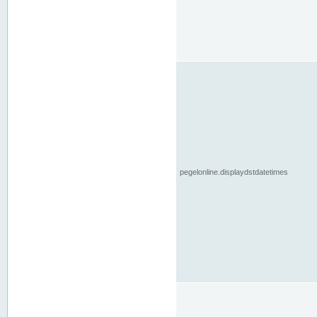
pegelonline.displaydstdatetimes