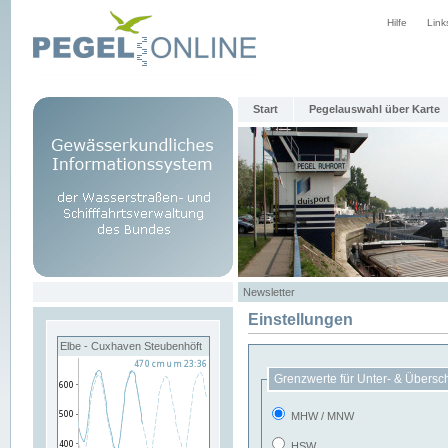
Hilfe
Link
Start
Pegelauswahl über Karte
Newsletter
Einstellungen
Elbe - Cuxhaven Steubenhöft
Grenzwerte für Unter- & Übersc
MHW / MNW
HSW