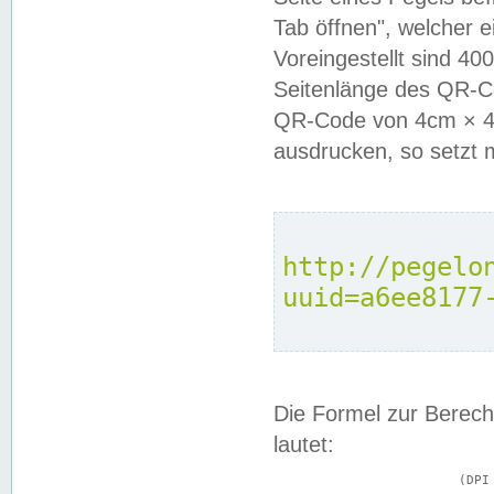
Tab öffnen", welcher 
Voreingestellt sind 4
Seitenlänge des QR-C
QR-Code von 4cm × 4c
ausdrucken, so setzt 
http://pegelo
uuid=a6ee8177
Die Formel zur Berech
lautet:
			(DPI × Druckkantenlänge in cm) ÷ 2,54 = Kantenlänge in Pixel
