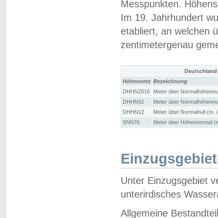
Messpunkten. Höhensy
Im 19. Jahrhundert wu
etabliert, an welchen 
zentimetergenau gem
Deutschland
Höhennetz
Bezeichnung
DHHN2016
Meter über Normalhöhennul
DHHN92
Meter über Normalhöhennul
DHHN12
Meter über Normalnull (m. 
SNN76
Meter über Höhennormal (m
Einzugsgebiet
Unter Einzugsgebiet v
unterirdisches Wasser
Allgemeine Bestandtei