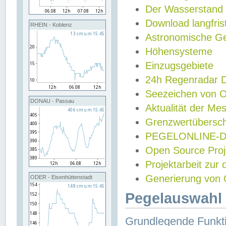
Der Wasserstand
Download langfris
RHEIN - Koblenz
Astronomische Gez
Höhensysteme
Einzugsgebiete
24h Regenradar
Seezeichen von 
DONAU - Passau
Aktualität der Me
Grenzwertübersch
PEGELONLINE-Di
Open Source Projek
Projektarbeit zur
Generierung von 
ODER - Eisenhüttenstadt
Pegelauswahl 
Grundlegende Funkti