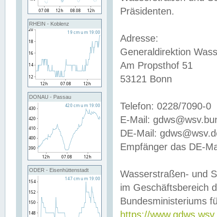
Präsidenten.
RHEIN - Koblenz
Adresse:
Generaldirektion Wass
Am Propsthof 51
53121 Bonn
DONAU - Passau
Telefon: 0228/7090-0
E-Mail: gdws@wsv.bu
DE-Mail: gdws@wsv.de-
Empfänger das DE-Mai
ODER - Eisenhüttenstadt
Wasserstraßen- und S
im Geschäftsbereich 
Bundesministeriums fü
https://www.gdws.wsv