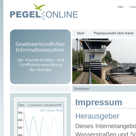
Hilfe
Link
Start
Pegelauswahl über Karte
Newsletter
Impressum
Elbe - Cuxhaven Steubenhöft
Herausgeber
Dieses Internetangebo
Wasserstraßen und Sch