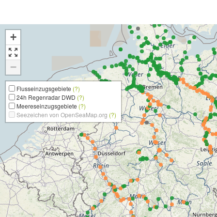
+
−
Flusseinzugsgebiete
(?)
24h Regenradar DWD
(?)
Meereseinzugsgebiete
(?)
Seezeichen von OpenSeaMap.org
(?)