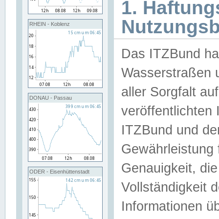
1. Haftun
Nutzungs
RHEIN - Koblenz
Das ITZBund han
Wasserstraßen u
aller Sorgfalt au
DONAU - Passau
veröffentlichte
ITZBund und de
Gewährleistung fü
Genauigkeit, die 
ODER - Eisenhüttenstadt
Vollständigkeit
Informationen 