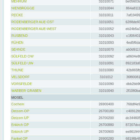
MEHRUM
31010071
be05603a
NIENBRÜGGE
31010044
864a8111
RECKE
31010011
7af19499
RODENBERGER AUE-OST
31010051
6288de60
RODENBERGER AUE-WEST
31010052
eb24b5a3
RUSBEND
31010043
c1f06401
RÜHEN
31010093
4ed5f6da
SEHNDE
31010070
ab0d9117
SÜLFELD OW
31010092
a8604e8f
SÜLFELD UW
31010091
892183d6
THUNE
31010080
42b865fb
VELSDORF
3101012
36f80081
VORSFELDE
31010090
dbb2bb9f
WARBER GRABEN
31010040
2f1080ba
MOSEL
Cochem
26900400
768df4e9
Detzem OP
26700180
c40912fd
Detzem UP
26700200
dc344605
Enkirch OP
26700880
87207dcd
Enkirch UP
26700900
ee861944
Fankel OP
26900280
68198b48