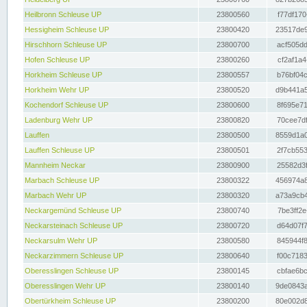
Heilbronn Schleuse UP
23800560
f77df170
Hessigheim Schleuse UP
23800420
23517de9
Hirschhorn Schleuse UP
23800700
acf505dd
Hofen Schleuse UP
23800260
cf2af1a4
Horkheim Schleuse UP
23800557
b76bf04c
Horkheim Wehr UP
23800520
d9b441a5
Kochendorf Schleuse UP
23800600
8f695e71
Ladenburg Wehr UP
23800820
70cee7df
Lauffen
23800500
8559d1a0
Lauffen Schleuse UP
23800501
2f7cb553
Mannheim Neckar
23800900
25582d3f
Marbach Schleuse UP
23800322
456974a8
Marbach Wehr UP
23800320
a73a9cb4
Neckargemünd Schleuse UP
23800740
7be3ff2e
Neckarsteinach Schleuse UP
23800720
d64d07f7
Neckarsulm Wehr UP
23800580
845944f8
Neckarzimmern Schleuse UP
23800640
f00c7183
Oberesslingen Schleuse UP
23800145
cbfae6bc
Oberesslingen Wehr UP
23800140
9de0843a
Obertürkheim Schleuse UP
23800200
80e002d8