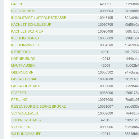
GREIN
420091
f3bf0b0b
HOFKIRCHEN
10088003
616dd98e
INGOLSTADT LUITPOLDSTRASSE
10046105
824a046b
KACHLET SCHLEUSE UP
10090708
0fd56e0a
KACHLET WEHR UP
10090408
560cf185
KELHEIM DONAU
10053009
296fc6d4
KELHEIMWINZER
10054500
c9409937
KIENSTOCK
42011
56178f74
KORNEUBURG
42013
ff44be4a
MAUTHAUSEN
42009
6b002fef
OBERNDORF
10056302
e476bcad
PASSAU DONAU
10091008
9f12c405
PASSAU ILZSTADT
10092000
33ceb441
PFATTER
10068006
f768173a
PFELLING
10078000
7fe63a95
REGENSBURG EISERNE BRÜCKE
10061007
eebd633a
SCHWABELWEIS
10062000
7644f1d7
THEBNERSTRASSL
42015
f7b5c3d3
VILSHOFEN
10089006
e6d68ab7
WILDUNGSMAUER
42014
35846b8b