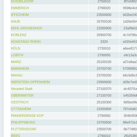
DÜSSELDORF
2750010
8f7e5f92
EMMERICH
2790020
9598e4cb
IFFEZHEIM
23500600
b02be240
KAUB
25700100
1d26e504
KEHL-KRONENHOF
23300900
23af9b02
KOBLENZ
25900700
4c7d796a
KONSTANZ-RHEIN
3329
e020e651
KÖLN
2730010
a6ee8177
LOBITH
2790050
efe13a3d
MAINZ
25100100
a37a9aa3
MANNHEIM
23700700
57090802
MAXAU
23700200
b6c6d5c8
NIERSTEIN-OPPENHEIM
23900600
d28e7ed1
Neuwied Stadt
27100370
dc407f1e
OBERWINTER
27100700
b45359df
OESTRICH
25100300
665be0fe
OTTENHEIM
23300800
787e5d63
PANNERDENSE KOP
2790060
3046493f
PHILIPPSBURG
23700500
88e972e1
PLITTERSDORF
23500700
6b774802
REES
2790010
2f025389