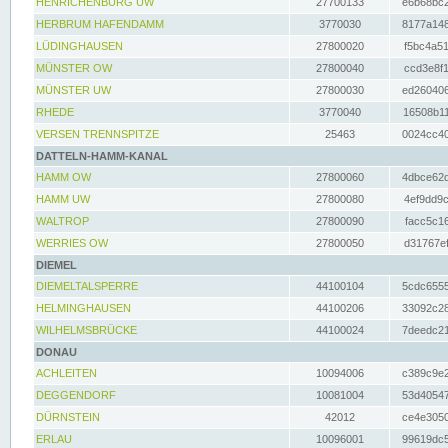
HENRICHENBURG UW
27700133
e6b68bc2
HERBRUM HAFENDAMM
3770030
8177a148
LÜDINGHAUSEN
27800020
f5bc4a51
MÜNSTER OW
27800040
ccd3e8f1
MÜNSTER UW
27800030
ed260406
RHEDE
3770040
16508b11
VERSEN TRENNSPITZE
25463
0024cc40
DATTELN-HAMM-KANAL
HAMM OW
27800060
4dbce62d
HAMM UW
27800080
4ef9dd9c
WALTROP
27800090
facc5c16
WERRIES OW
27800050
d31767ef
DIEMEL
DIEMELTALSPERRE
44100104
5cdc6555
HELMINGHAUSEN
44100206
33092c28
WILHELMSBRÜCKE
44100024
7deedc21
DONAU
ACHLEITEN
10094006
c389c9e2
DEGGENDORF
10081004
53d40547
DÜRNSTEIN
42012
ce4e3050
ERLAU
10096001
99619dc5