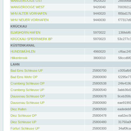
WANGEROOGE OST
9420020
26656fda
WANGEROOGE WEST
9420040
70039212
WHV ALTER VORHAFEN
9440020
f85bd17b
WHV NEUER VORHAFEN
9440030
f77317d9
KRÜCKAU
ELMSHORN HAFEN
5970022
136febf6
KRÜCKAU-SPERRWERK BP
5970023
53c277c3
KÜSTENKANAL
HUNDSMÜHLEN
4960020
cf6ac249
Hilkenbrook
3800010
58ccd6f0
LAHN
Bad Ems Schleuse UP
25800700
c005afb9
Bad Ems Wehr OP
25800690
f2295e77
Cramberg Schleuse OP
25800538
24fe419b
Cramberg Schleuse UP
25800540
3abb36d1
Dausenau Schleuse OP
25800678
9ceb358c
Dausenau Schleuse UP
25800680
eae91991
Diez Hafen
25800500
eadedeb6
Diez Schleuse OP
25800478
ea62ec5f
Diez Schleuse UP
25800480
31750a0f
Fürfurt Schleuse UP
25800300
34af0fca