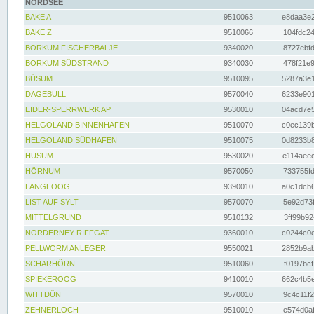
NORDSEE
BAKE A
9510063
e8daa3e2
BAKE Z
9510066
104fdc24
BORKUM FISCHERBALJE
9340020
8727ebfd
BORKUM SÜDSTRAND
9340030
478f21e9
BÜSUM
9510095
5287a3e1
DAGEBÜLL
9570040
6233e901
EIDER-SPERRWERK AP
9530010
04acd7e5
HELGOLAND BINNENHAFEN
9510070
c0ec139b
HELGOLAND SÜDHAFEN
9510075
0d8233b8
HUSUM
9530020
e114aeec
HÖRNUM
9570050
733755fd
LANGEOOG
9390010
a0c1dcb6
LIST AUF SYLT
9570070
5e92d73f
MITTELGRUND
9510132
3ff99b92
NORDERNEY RIFFGAT
9360010
c0244c0e
PELLWORM ANLEGER
9550021
2852b9ab
SCHARHÖRN
9510060
f0197bcf
SPIEKEROOG
9410010
662c4b5e
WITTDÜN
9570010
9c4c11f2
ZEHNERLOCH
9510010
e574d0af