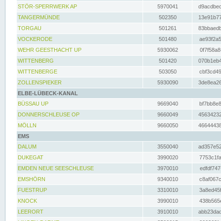
STÖR-SPERRWERK AP
5970041
d9acdbec
TANGERMÜNDE
502350
13e91b77
TORGAU
501261
83bbaedb
VOCKERODE
501480
ae93f2a5
WEHR GEESTHACHT UP
5930062
0f7f58a8
WITTENBERG
501420
070b1eb4
WITTENBERGE
503050
cbf3cd49
ZOLLENSPIEKER
5930090
3de8ea26
ELBE-LÜBECK-KANAL
BÜSSAU UP
9669040
bf7bb8e8
DONNERSCHLEUSE OP
9660049
45634232
MÖLLN
9660050
46644438
EMS
DALUM
3550040
ad357e52
DUKEGAT
3990020
7753c1fa
EMDEN NEUE SEESCHLEUSE
3970010
edfdf747
EMSHÖRN
9340010
c8af067c
FUESTRUP
3310010
3a8ed45f
KNOCK
3990010
438b565e
LEERORT
3910010
abb23dad