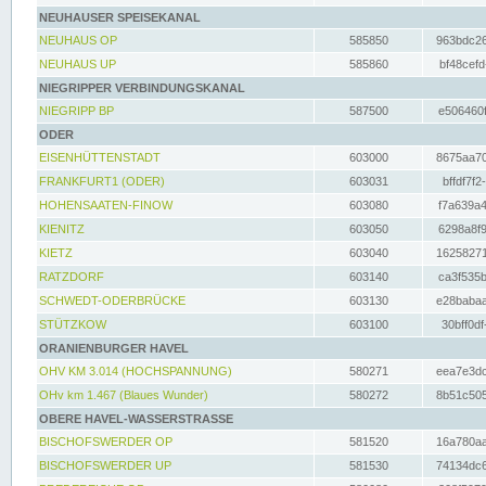
NEUHAUSER SPEISEKANAL
NEUHAUS OP
585850
963bdc26
NEUHAUS UP
585860
bf48cefd
NIEGRIPPER VERBINDUNGSKANAL
NIEGRIPP BP
587500
e506460f
ODER
EISENHÜTTENSTADT
603000
8675aa70
FRANKFURT1 (ODER)
603031
bffdf7f2
HOHENSAATEN-FINOW
603080
f7a639a4
KIENITZ
603050
6298a8f9
KIETZ
603040
16258271
RATZDORF
603140
ca3f535b
SCHWEDT-ODERBRÜCKE
603130
e28babaa
STÜTZKOW
603100
30bff0df
ORANIENBURGER HAVEL
OHV KM 3.014 (HOCHSPANNUNG)
580271
eea7e3dc
OHv km 1.467 (Blaues Wunder)
580272
8b51c505
OBERE HAVEL-WASSERSTRASSE
BISCHOFSWERDER OP
581520
16a780aa
BISCHOFSWERDER UP
581530
74134dc6