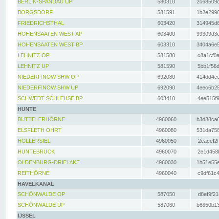
BERLIN-SPANDAU UP
580310
2c68509c
BORGSDORF
581591
1b2e2996
FRIEDRICHSTHAL
603420
314945d6
HOHENSAATEN WEST AP
603400
99309d3e
HOHENSAATEN WEST BP
603310
3404a6e5
LEHNITZ OP
581580
c8a1cf0a
LEHNITZ UP
581590
5bb1f56d
NIEDERFINOW SHW OP
692080
414dd4ee
NIEDERFINOW SHW UP
692090
4eec6b25
SCHWEDT SCHLEUSE BP
603410
4ee515f9
HUNTE
BUTTELERHÖRNE
4960060
b3d88ca6
ELSFLETH OHRT
4960080
531da758
HOLLERSIEL
4960050
2eacef2f
HUNTEBRÜCK
4960070
2e1d458b
OLDENBURG-DRIELAKE
4960030
1b51e55e
REITHÖRNE
4960040
c9df61c4
HAVELKANAL
SCHÖNWALDE OP
587050
d8ef9f21
SCHÖNWALDE UP
587060
b6650b13
IJSSEL