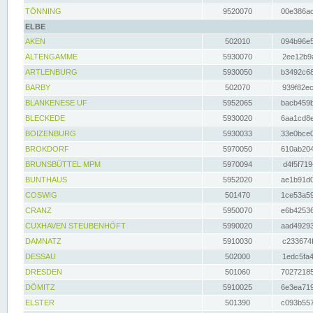
TÖNNING
9520070
00e386ac
ELBE
AKEN
502010
094b96e5
ALTENGAMME
5930070
2ee12b9a
ARTLENBURG
5930050
b3492c68
BARBY
502070
939f82ec
BLANKENESE UF
5952065
bacb459b
BLECKEDE
5930020
6aa1cd8e
BOIZENBURG
5930033
33e0bce0
BROKDORF
5970050
610ab204
BRUNSBÜTTEL MPM
5970094
d4f5f719
BUNTHAUS
5952020
ae1b91d0
COSWIG
501470
1ce53a59
CRANZ
5950070
e6b42536
CUXHAVEN STEUBENHÖFT
5990020
aad49293
DAMNATZ
5910030
c233674f
DESSAU
502000
1edc5fa4
DRESDEN
501060
70272185
DÖMITZ
5910025
6e3ea719
ELSTER
501390
c093b557