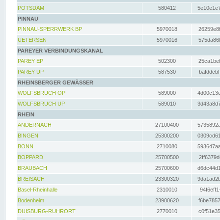
POTSDAM
580412
5e10e1e7
PINNAU
PINNAU-SPERRWERK BP
5970018
26259e8f
UETERSEN
5970016
575da86f
PAREYER VERBINDUNGSKANAL
PAREY EP
502300
25ca1bef
PAREY UP
587530
bafddcbf
RHEINSBERGER GEWÄSSER
WOLFSBRUCH OP
589000
4d00c13e
WOLFSBRUCH UP
589010
3d43a8d7
RHEIN
ANDERNACH
27100400
5735892a
BINGEN
25300200
0309cd61
BONN
2710080
593647aa
BOPPARD
25700500
2ff6379d
BRAUBACH
25700600
d6dc44d1
BREISACH
23300320
9da1ad2b
Basel-Rheinhalle
2310010
94f6eff1
Bodenheim
23900620
f6be7857
DUISBURG-RUHRORT
2770010
c0f51e35