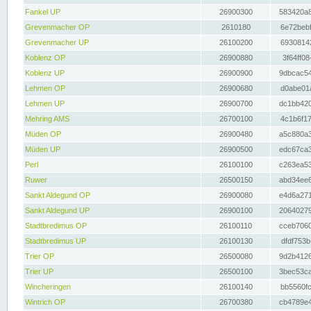
Fankel UP
26900300
583420a8
Grevenmacher OP
2610180
6e72bebf
Grevenmacher UP
26100200
69308142
Koblenz OP
26900880
3f64ff08
Koblenz UP
26900900
9dbcac54
Lehmen OP
26900680
d0abe01a
Lehmen UP
26900700
dc1bb420
Mehring AMS
26700100
4c1b6f17
Müden OP
26900480
a5c880a3
Müden UP
26900500
edc67ca3
Perl
26100100
c263ea53
Ruwer
26500150
abd34ee6
Sankt Aldegund OP
26900080
e4d6a271
Sankt Aldegund UP
26900100
20640279
Stadtbredimus OP
26100110
cceb7060
Stadtbredimus UP
26100130
dfdf753b
Trier OP
26500080
9d2b4126
Trier UP
26500100
3bec53ca
Wincheringen
26100140
bb5560fc
Wintrich OP
26700380
cb4789e4