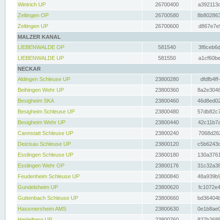
Wintrich UP
26700400
a392113c
Zeltingen OP
26700580
8b802863
Zeltingen UP
26700600
d867e7e9
MALZER KANAL
LIEBENWALDE OP
581540
3f8ceb6d
LIEBENWALDE UP
581550
a1cf60be
NECKAR
Aldingen Schleuse UP
23800280
dfdfb4ff
Beihingen Wehr UP
23800360
8a2e3048
Besigheim SKA
23800460
46d8ed02
Besigheim Schleuse UP
23800480
57db82c7
Besigheim Wehr UP
23800440
42c11b7a
Cannstatt Schleuse UP
23800240
7068d262
Deizisau Schleuse UP
23800120
c5b6243d
Esslingen Schleuse UP
23800180
130a3761
Esslingen Wehr OP
23800176
31c32a38
Feudenheim Schleuse UP
23800840
48a939b9
Gundelsheim UP
23800620
fc1072e4
Guttenbach Schleuse UP
23800660
bd36404b
Hassmersheim AMS
23800630
0e1b8ae0
Heidelberg UP
23800760
827b2685