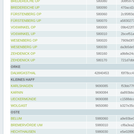
BREDEREICHE OP
580080
308f5979
BREDEREICHE UP
580090
470acd2a
FÜRSTENBERG OP
580060
2c95f83d
FÜRSTENBERG UP
580070
a5830277
VOßWINKEL OP
580000
09b422f7
VOßWINKEL UP
580010
2bcef51a
WESENBERG OP
580020
7909d3f7
WESENBERG UP
580030
da3b5de9
ZEHDENICK OP
580160
a9b8e24c
ZEHDENICK UP
580170
721d7dbf
ORKE
DALWIGKSTHAL
42840453
f0f78cc4
KLEINES HAFF
KARLSHAGEN
9690085
f53bb77f
KARNIN
9690084
da893bbd
UECKERMÜNDE
9690088
c1588dcc
WOLGAST
9650080
b327e35c
OSTE
BELUM
5980060
a9e93be0
BREMERVÖRDE UW
5980010
cf8a3ea2
HECHTHAUSEN
5980030
e5e02890