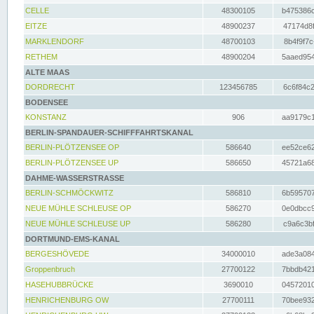
CELLE
48300105
b475386c
EITZE
48900237
47174d8f
MARKLENDORF
48700103
8b4f9f7c
RETHEM
48900204
5aaed954
ALTE MAAS
DORDRECHT
123456785
6c6f84c2
BODENSEE
KONSTANZ
906
aa9179c1
BERLIN-SPANDAUER-SCHIFFFAHRTSKANAL
BERLIN-PLÖTZENSEE OP
586640
ee52ce62
BERLIN-PLÖTZENSEE UP
586650
45721a68
DAHME-WASSERSTRASSE
BERLIN-SCHMÖCKWITZ
586810
6b595707
NEUE MÜHLE SCHLEUSE OP
586270
0e0dbcc9
NEUE MÜHLE SCHLEUSE UP
586280
c9a6c3bf
DORTMUND-EMS-KANAL
BERGESHÖVEDE
34000010
ade3a084
Groppenbruch
27700122
7bbdb421
HASEHUBBRÜCKE
3690010
04572010
HENRICHENBURG OW
27700111
70bee932