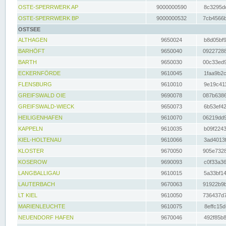
OSTE-SPERRWERK AP
9000000590
8c3295dc
OSTE-SPERRWERK BP
9000000532
7cb4566b
OSTSEE
ALTHAGEN
9650024
b8d05bf9
BARHÖFT
9650040
09227288
BARTH
9650030
00c33ed9
ECKERNFÖRDE
9610045
1faa9b2c
FLENSBURG
9610010
9e19c411
GREIFSWALD OIE
9690078
087b6386
GREIFSWALD-WIECK
9650073
6b53ef42
HEILIGENHAFEN
9610070
06219dd9
KAPPELN
9610035
b09f2243
KIEL-HOLTENAU
9610066
3ad4013f
KLOSTER
9670050
905e7328
KOSEROW
9690093
c0f33a36
LANGBALLIGAU
9610015
5a33bf14
LAUTERBACH
9670063
91922b9b
LT KIEL
9610050
736437d7
MARIENLEUCHTE
9610075
8effc15d
NEUENDORF HAFEN
9670046
492f85b8