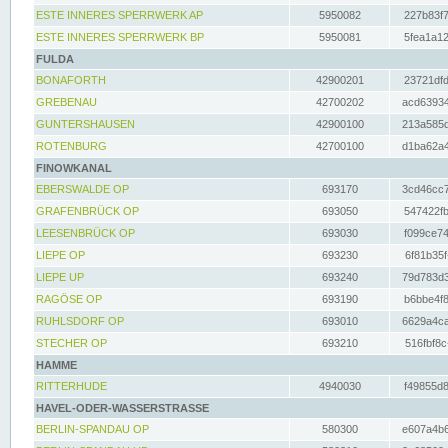
ESTE INNERES SPERRWERK AP
5950082
227b83f7
ESTE INNERES SPERRWERK BP
5950081
5fea1a12
FULDA
BONAFORTH
42900201
23721dfd
GREBENAU
42700202
acd63934
GUNTERSHAUSEN
42900100
213a585d
ROTENBURG
42700100
d1ba62a4
FINOWKANAL
EBERSWALDE OP
693170
3cd46cc7
GRAFENBRÜCK OP
693050
547422fb
LEESENBRÜCK OP
693030
f099ce74
LIEPE OP
693230
6f81b35f
LIEPE UP
693240
79d783d3
RAGÖSE OP
693190
b6bbe4f8
RUHLSDORF OP
693010
6629a4ca
STECHER OP
693210
516fbf8c
HAMME
RITTERHUDE
4940030
f49855d8
HAVEL-ODER-WASSERSTRASSE
BERLIN-SPANDAU OP
580300
e607a4b6