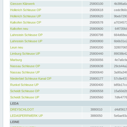
Giessen Klärwerk
25800100
4b386a6a
Hollerich Schleuse OP
25800618
cedc9b0c
Hollerich Schleuse UP
25800620
9beb7290
Kalkofen Schleuse OP
25800578
a7034573
Kalkofen neu
25800600
64f735fd
Lahnstein Schleuse OP
25800798
664d68ea
Lahnstein Schleuse UP
25800800
6b6b31e2
Leun neu
25800200
32807065
Limburg Schleuse UP
25800440
89038b42
Marburg
25830056
4e7a6cfa
Nassau Schleuse OP
25800638
29cb44a2
Nassau Schleuse UP
25800640
3a90a346
Niederbiel Schleuse Kanal OP
25800177
57c8e437
Runkel Schleuse UP
25800400
b85b17cc
Scheidt Schleuse OP
25800558
15a50d2b
Scheidt Schleuse UP
25800560
7dfe4776
LEDA
DREYSCHLOOT
3880010
d4df3617
LEDASPERRWERK UP
3880050
5e6ae93a
LEINE