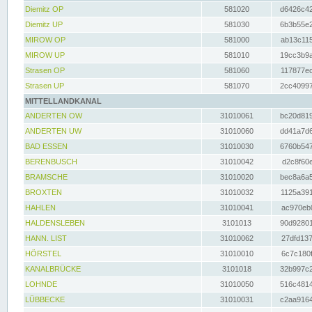
Diemitz OP
581020
d6426c42
Diemitz UP
581030
6b3b55e2
MIROW OP
581000
ab13c115
MIROW UP
581010
19cc3b9a
Strasen OP
581060
117877ec
Strasen UP
581070
2cc40997
MITTELLANDKANAL
ANDERTEN OW
31010061
bc20d819
ANDERTEN UW
31010060
dd41a7d6
BAD ESSEN
31010030
6760b547
BERENBUSCH
31010042
d2c8f60e
BRAMSCHE
31010020
bec8a6a5
BROXTEN
31010032
1125a391
HAHLEN
31010041
ac970eb0
HALDENSLEBEN
3101013
90d92801
HANN. LIST
31010062
27dfd137
HÖRSTEL
31010010
6c7c180f
KANALBRÜCKE
3101018
32b997c2
LOHNDE
31010050
516c4814
LÜBBECKE
31010031
c2aa9164