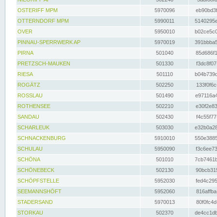
OSTERIFF MPM
5970096
eb90bd3f
OTTERNDORF MPM
5990011
5140295e
OVER
5950010
b02ce5c0
PINNAU-SPERRWERK AP
5970019
391bbba5
PIRNA
501040
85d686f1
PRETZSCH-MAUKEN
501330
f3dc8f07
RIESA
501110
b04b739d
ROGÄTZ
502250
133f0f6c
ROSSLAU
501490
e97116a4
ROTHENSEE
502210
e30f2e83
SANDAU
502430
f4c55f77
SCHARLEUK
503030
e32b0a28
SCHNACKENBURG
5910010
550e3885
SCHULAU
5950090
f3c6ee73
SCHÖNA
501010
7cb7461b
SCHÖNEBECK
502130
90bcb315
SCHÖPFSTELLE
5952030
fed4c295
SEEMANNSHÖFT
5952060
816affba
STADERSAND
5970013
80f0fc4d
STORKAU
502370
de4cc1db