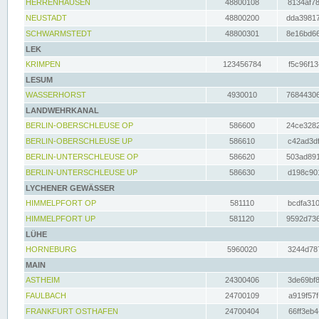
HERRENHAUSEN
48800108
8134af78
NEUSTADT
48800200
dda39817
SCHWARMSTEDT
48800301
8e16bd66
LEK
KRIMPEN
123456784
f5c96f13
LESUM
WASSERHORST
4930010
76844306
LANDWEHRKANAL
BERLIN-OBERSCHLEUSE OP
586600
24ce3282
BERLIN-OBERSCHLEUSE UP
586610
c42ad3df
BERLIN-UNTERSCHLEUSE OP
586620
503ad891
BERLIN-UNTERSCHLEUSE UP
586630
d198c901
LYCHENER GEWÄSSER
HIMMELPFORT OP
581110
bcdfa310
HIMMELPFORT UP
581120
9592d736
LÜHE
HORNEBURG
5960020
3244d787
MAIN
ASTHEIM
24300406
3de69bf8
FAULBACH
24700109
a919f57f
FRANKFURT OSTHAFEN
24700404
66ff3eb4