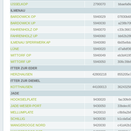
IJSSELKOP
2790070
bbaefa8e
ILMENAU
BARDOWICK OP
5940029
07830b68
BARDOWICK UP
5940030
a238b70f
FAHRENHOLZ OP
5940070
c33c3667
FAHRENHOLZ UP
5940060
bb62b28f
ILMENAU SPERRWERK AP
5940080
6b05e8dc
LÜNE
5940020
d7a8df36
WITTORF OP
5940049
eb3d4195
WITTORF UP
5940050
308c39b6
ITTER ZUR EDER
HERZHAUSEN
42800218
855205e7
ITTER ZUR DIEMEL
KOTTHAUSEN
44100013
36243256
JADE
HOOKSIELPLATE
9430020
fac30fe9
JADE-WESER-PORT
9430050
33bdec83
MELLUMPLATE
9420010
c8b9a2b6
SCHILLIG
9430030
b1cda5a0
WANGEROOGE NORD
9420030
c41d42b1