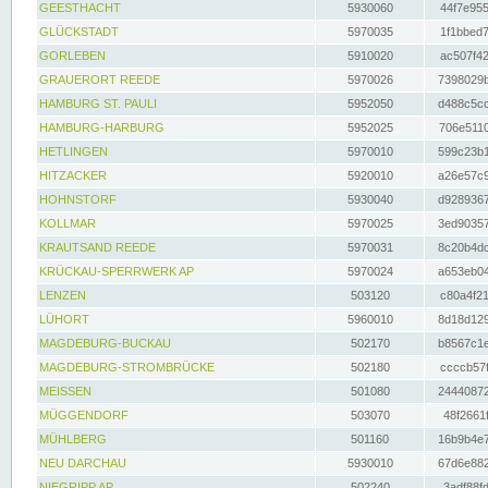
GEESTHACHT
5930060
44f7e955
GLÜCKSTADT
5970035
1f1bbed7
GORLEBEN
5910020
ac507f42
GRAUERORT REEDE
5970026
7398029b
HAMBURG ST. PAULI
5952050
d488c5cc
HAMBURG-HARBURG
5952025
706e5110
HETLINGEN
5970010
599c23b1
HITZACKER
5920010
a26e57c9
HOHNSTORF
5930040
d9289367
KOLLMAR
5970025
3ed90357
KRAUTSAND REEDE
5970031
8c20b4dc
KRÜCKAU-SPERRWERK AP
5970024
a653eb04
LENZEN
503120
c80a4f21
LÜHORT
5960010
8d18d129
MAGDEBURG-BUCKAU
502170
b8567c1e
MAGDEBURG-STROMBRÜCKE
502180
ccccb57f
MEISSEN
501080
24440872
MÜGGENDORF
503070
48f2661f
MÜHLBERG
501160
16b9b4e7
NEU DARCHAU
5930010
67d6e882
NIEGRIPP AP
502240
3adf88fd