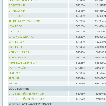
FINDENWIRUNSHIER OP
596410
a5902c55
GARWITZ UP
596230
12499527
GRABOW OP
596330
db4a69b2
GÜRITZ OP
596350
956ce5ff
KLEIN LAASCH WEHR OP
596300
25530a3e
LEWITZ OP
596250
7bbd90ad
LÜBZ OP
596140
d75442cf
MALCHOW WEHR OP
596200
bccaacb3
MALLISS OP
596390
497c29ee
MALLISS UP
596400
a64918a6
NEU KALLISS OP
596430
30739ff3
NEUBURG OP
596160
541c508a
NEUSTADT GLEWE OP
596280
c4381eb3
PARCHIM GÜTE
5961801
3dec3921
PLAU OP
596080
3ffddb2c
PLAU UP
596090
506e6b03
WAREN
596030
bd317edd
MÜGGELSPREE
GROSSE TRÄNKE WEHR OP
582660
81630fdd
GROSSE TRÄNKE WEHR UP
582670
cfad4ee5
MÜRITZ-HAVEL-WASSERSTRASSE