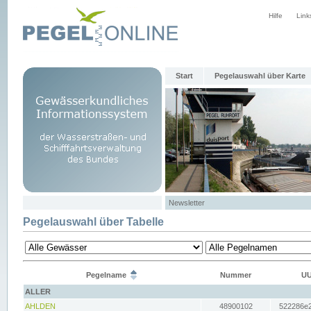
Hilfe
Link
Start
Pegelauswahl über Karte
Newsletter
Pegelauswahl über Tabelle
Pegelname
Nummer
UU
ALLER
AHLDEN
48900102
522286e2