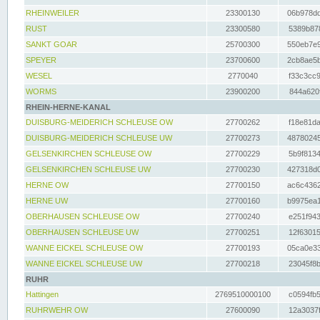
RHEINWEILER
23300130
06b978dd
RUST
23300580
5389b878
SANKT GOAR
25700300
550eb7e9
SPEYER
23700600
2cb8ae5b
WESEL
2770040
f33c3cc9
WORMS
23900200
844a620f
RHEIN-HERNE-KANAL
DUISBURG-MEIDERICH SCHLEUSE OW
27700262
f18e81da
DUISBURG-MEIDERICH SCHLEUSE UW
27700273
48780245
GELSENKIRCHEN SCHLEUSE OW
27700229
5b9f8134
GELSENKIRCHEN SCHLEUSE UW
27700230
427318d0
HERNE OW
27700150
ac6c4362
HERNE UW
27700160
b9975ea1
OBERHAUSEN SCHLEUSE OW
27700240
e251f943
OBERHAUSEN SCHLEUSE UW
27700251
12f63015
WANNE EICKEL SCHLEUSE OW
27700193
05ca0e33
WANNE EICKEL SCHLEUSE UW
27700218
23045f8b
RUHR
Hattingen
2769510000100
c0594fb5
RUHRWEHR OW
27600090
12a3037f