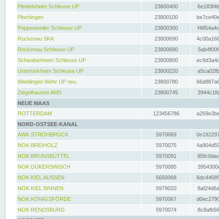
Pleidelsheim Schleuse UP
23800400
6e183f4b
Plochingen
23800100
be7ce40e
Poppenweiler Schleuse UP
23800300
f4854a4c
Rockenau SKA
23800690
4c00a166
Rockenau Schleuse UP
23800680
5ab4f00f
Schwabenheim Schleuse UP
23800800
ec9d3a4d
Untertürkheim Schleuse UP
23800220
a5ca02fb
Wieblingen Wehr UP neu
23800780
66d887a6
Ziegelhausen AMS
23800745
3944c1fd
NEUE MAAS
ROTTERDAM
123456786
a269e3be
NORD-OSTSEE-KANAL
AWK STROHBRÜCK
5970069
0e192297
NOK BREIHOLZ
5970075
4a904d59
NOK BRUNSBÜTTEL
5970091
85fc0dac
NOK DÜKERSWISCH
5970085
3954300d
NOK KIEL AUSSEN
5650068
6dc44585
NOK KIEL BINNEN
5979020
8af24d6a
NOK KÖNIGSFÖRDE
5970067
d0ec2790
NOK RENDSBURG
5970074
8c8afb56