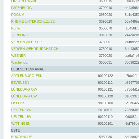
LINGEN-DARME
3500015
200363fc
PAPENBURG
3790010
ec4a598d
POGUM
3950020
5d1e4350
RHEINE UNTERSCHLEUSE
3390020
50a449ba
Rühle
3500070
15456f75
TERBORG
3910020
244cae8b
VERSEN WEHR OP
3730001
86f8dbab
VERSEN WEHRDURCHSTICH
3730010
6de43652
WEENER
3790020
aa6af4e6
Wachendorf
3500031
88698229
ELBESEITENKANAL
ARTLENBURG-ESK
90100122
7fec2f4f
BEVENSEN
90100112
b8997708
LÜNEBURG OW
90100121
c7364d1e
LÜNEBURG UW
90100120
d18033cd
OSLOSS
90100100
6c5b6422
UELZEN OW
90100111
728bd3e3
UELZEN UW
90100110
0d0082cf
WITTINGEN
90100101
9cf795ce
ESTE
BUXTEHUDE
5950080
8a08c920