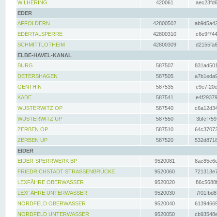
WILHERING
420061
aec23fd6
EDER
AFFOLDERN
42800502
ab9d5a42
EDERTALSPERRE
42800310
c6e9f744
SCHMITTLOTHEIM
42800309
d2155fa6
ELBE-HAVEL-KANAL
BURG
587507
831ad501
DETERSHAGEN
587505
a7b1eda9
GENTHIN
587535
e9e7f20c
KADE
587541
e4f29379
WUSTERWITZ OP
587540
c6a12d34
WUSTERWITZ UP
587550
3bfcf759
ZERBEN OP
587510
64c37072
ZERBEN UP
587520
532d8718
EIDER
EIDER-SPERRWERK BP
9520081
8ac85e6c
FRIEDRICHSTADT STRASSENBRÜCKE
9520060
721313e7
LEXFÄHRE OBERWASSER
9520020
86c5688f
LEXFÄHRE UNTERWASSER
9520030
7f01fbd8
NORDFELD OBERWASSER
9520040
61394669
NORDFELD UNTERWASSER
9520050
cb93548e