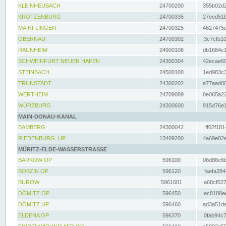
KLEINHEUBACH
24700200
355b02d2
KROTZENBURG
24700335
27eed51b
MAINFLINGEN
24700325
4627475d
OBERNAU
24700302
3c7cfb10
RAUNHEIM
24900108
db1684c1
SCHWEINFURT NEUER HAFEN
24300304
42ecae60
STEINBACH
24500100
1ed983c3
TRUNSTADT
24300202
a77aad00
WERTHEIM
24709089
0e065a22
WÜRZBURG
24300600
915d76e1
MAIN-DONAU-KANAL
BAMBERG
24300042
ff02f181
RIEDENBURG_UP
13409200
4a69e82e
MÜRITZ-ELDE-WASSERSTRASSE
BARKOW OP
596100
06d86c6b
BOBZIN OP
596120
faefa284
BUROW
5961601
a68cf527
DÖMITZ OP
596450
ec8188ee
DÖMITZ UP
596460
ad3a51da
ELDENA OP
596370
0fab94c7