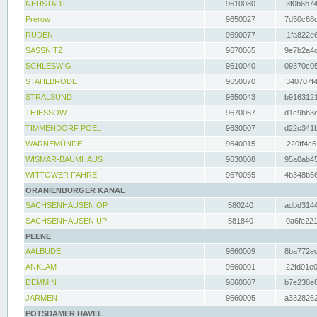
NEUSTADT
9610080
3f0b6b74
Prerow
9650027
7d50c68c
RUDEN
9690077
1fa822e6
SASSNITZ
9670065
9e7b2a4d
SCHLESWIG
9610040
09370c05
STAHLBRODE
9650070
340707f4
STRALSUND
9650043
b9163121
THIESSOW
9670067
d1c9bb3c
TIMMENDORF POEL
9630007
d22c341b
WARNEMÜNDE
9640015
220ff4c6
WISMAR-BAUMHAUS
9630008
95a0ab45
WITTOWER FÄHRE
9670055
4b348b56
ORANIENBURGER KANAL
SACHSENHAUSEN OP
580240
adbd3144
SACHSENHAUSEN UP
581840
0a6fe221
PEENE
AALBUDE
9660009
8ba772ed
ANKLAM
9660001
22fd01e0
DEMMIN
9660007
b7e238e8
JARMEN
9660005
a3328262
POTSDAMER HAVEL