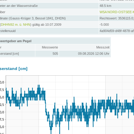
meter an der Wasserstraße
48.5 km
iber
WSA NORD-OSTSEE-
dinate (Gauss-Krüger 3, Bessel 1841, DHDN)
Rechtswert: 3536115.0
(
DHHN92 m. ü. NHN
) gültig ab 10.07.2009
-5.000
tellenuuid
4a904d59-d48f-4878-a
wertgeber am Pegel
r
Messwerte
Messzeit
erstand [cm]
505
09.08.2026 12:06 Uhr
serstand [cm]