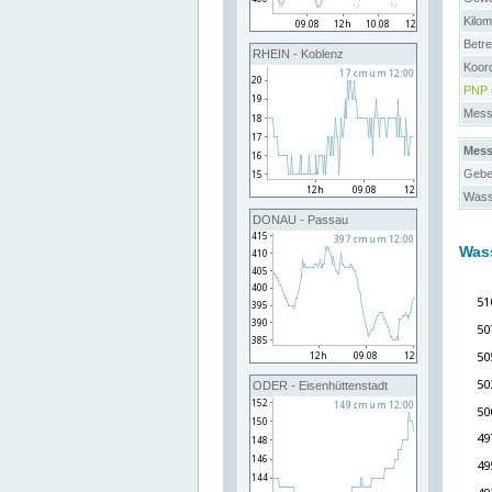
Kilo
Betre
RHEIN - Koblenz
Koor
PNP
Messs
Mess
Gebe
Wass
DONAU - Passau
Was
ODER - Eisenhüttenstadt