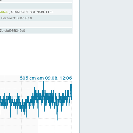
KANAL
, STANDORT BRUNSBÜTTEL
; Hochwert: 6007897.0
f7b-cbd955f342e0