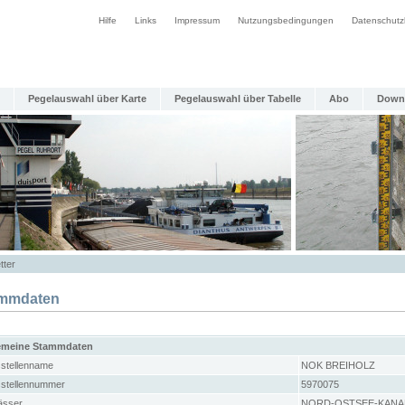
Hilfe
Links
Impressum
Nutzungsbedingungen
Datenschutz
Pegelauswahl über Karte
Pegelauswahl über Tabelle
Abo
Down
tter
mmdaten
emeine Stammdaten
stellenname
NOK BREIHOLZ
stellennummer
5970075
sser
NORD-OSTSEE-KANA