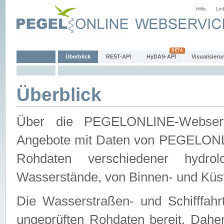
Hilfe
Lin
Überblick
REST-API
HyDAS-API
Visualisieru
Überblick
Über die PEGELONLINE-Webservic
Angebote mit Daten von PEGELONLI
Rohdaten verschiedener hydro
Wasserstände, von Binnen- und Küs
Die Wasserstraßen- und Schifffahr
ungeprüften Rohdaten bereit. Daher