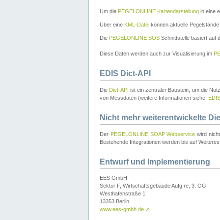
Um die
PEGELONLINE Kartendarstellung
in eine 
Über eine
KML-Datei
können aktuelle Pegelstände
Die
PEGELONLINE SOS
Schnittstelle basiert auf
Diese Daten werden auch zur Visualisierung im
PE
EDIS Dict-API
Die
Dict-API
ist ein zentraler Baustein, um die Nu
von Messdaten (weitere Informationen siehe:
EDI
Nicht mehr weiterentwickelte Di
Der
PEGELONLINE SOAP Webservice
wird nich
Bestehende Integrationen werden bis auf Weiteres 
Entwurf und Implementierung
EES GmbH
Sektor F, Wirtschaftsgebäude Aufg.re, 3. OG
Westhafenstraße 1
13353 Berlin
www.ees-gmbh.de
↗