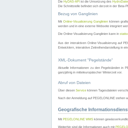
Die
HyDAS-API
ist die Umsetzung des
HydroDate
Die Schnittstelle befindet sich derzeit in der Bet
Bezug von Ganglinien
Mit
Online-Visualisierung Ganglinien
können grafis
werden und in eine externe Webseite integriert wer
Die Online-Visualisierung Ganglinien kann in
stati
Aus der interaktiven Online-Visualisierung auf
Entwicklern, interaktive Zeitreihendarstellung in 
XML-Dokument "Pegelstände"
Aktuelle Informationen zu den Pegelständen i
ganzjährig in mitteleuropäischer Winterzeit vor.
Abruf von Dateien
Über diesen
Service
können Tagesdateien verschi
Nach der Anmeldung auf PEGELONLINE stehen wei
Geografische Informationsdiens
Mit
PEGELONLINE WMS
können gewässerkundlic
Weiterhin sind die Informationen auch mit
PEGELO