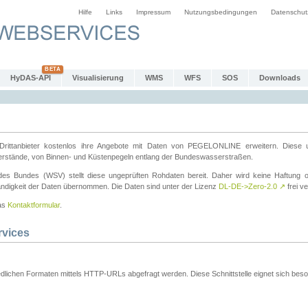
Hilfe
Links
Impressum
Nutzungsbedingungen
Datenschut
HyDAS-API
Visualisierung
WMS
WFS
SOS
Downloads
ttanbieter kostenlos ihre Angebote mit Daten von PEGELONLINE erweitern. Diese u
erstände, von Binnen- und Küstenpegeln entlang der Bundeswasserstraßen.
es Bundes (WSV) stellt diese ungeprüften Rohdaten bereit. Daher wird keine Haftung oder
ständigkeit der Daten übernommen. Die Daten sind unter der Lizenz
DL-DE->Zero-2.0
↗
frei ve
das
Kontaktformular
.
rvices
dlichen Formaten mittels HTTP-URLs abgefragt werden. Diese Schnittstelle eignet sich besond