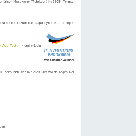
ugehörigen Messwerte (Rohdaten) im JSON-Format.
sstelle der letzten drei Tage) dynamisch bezogen
e Web Toolkit
↗
und erlaubt
 Zeitpunkte der aktuellen Messwerte liegen hier
den.