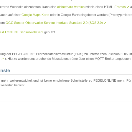
externe Webseite einzubetten, kann eine
einbettbare Version
mittels eines HTML
IFrames
↗
a
 auch auf einer
Google Maps Karte
oder in Google Earth eingebettet werden (Prototyp mit dre
 dem
OGC Sensor Observation Service Interface Standard 2.0 (SOS 2.0)
↗
GELONLINE Sensorwebclient
genutzt.
tzung der PEGELONLINE-Echtzeitdateninfrastruktur (EDIS) zu unterstützen. Ziel von EDIS ist e
S
↗
). Hierzu werden entsprechende Messdatenströme über einen MQTT-Broker angeboten.
enste
t mehr weiterentwickelt und ist keine empfohlene Schnittstelle zu PEGELONLINE mehr. Für n
weiterhin bedient.