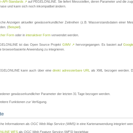
n-API-Standards
↗
auf PEGELONLINE. Sie liefert Messstellen, deren Parameter und die z
a-Phase und kann sich noch inkompatibel ändern.
che Anzeigen aktueller gewässerkundlicher Zeitreihen (z.B. Wasserstandsdaten einer Mes
den. (
Beispiel
).
scher Form
oder in
interaktiver Form
verwendet werden.
 PEGELONLINE ist das Open Source Projekt
GIMV
↗
hervorgegangen. Es basiert auf
Googl
eine browserbasierte Anwendung zu integrieren.
n PEGELONLINE kann auch über eine
direkt adressierbare URL
als XML bezogen werden. Die
edener gewässerkundlicher Parameter der letzten 31 Tage bezogen werden.
tere Funktionen zur Verfügung.
te
he Informationen als
OGC Web Map Service (WMS)
in eine Kartenanwendung integriert wer
NLINE WFS
als
OGC Web Feature Service (WFS)
beziehbar.