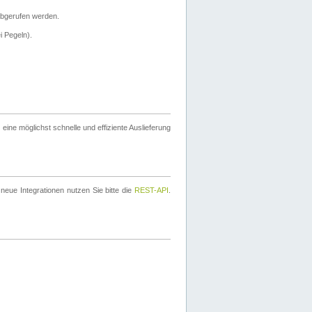
bgerufen werden.
i Pegeln).
ine möglichst schnelle und effiziente Auslieferung
eue Integrationen nutzen Sie bitte die
REST-API
.