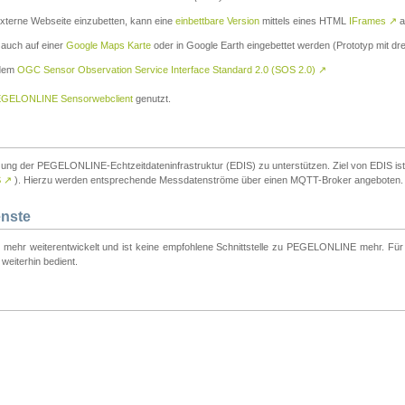
externe Webseite einzubetten, kann eine
einbettbare Version
mittels eines HTML
IFrames
↗
a
 auch auf einer
Google Maps Karte
oder in Google Earth eingebettet werden (Prototyp mit dre
 dem
OGC Sensor Observation Service Interface Standard 2.0 (SOS 2.0)
↗
GELONLINE Sensorwebclient
genutzt.
tzung der PEGELONLINE-Echtzeitdateninfrastruktur (EDIS) zu unterstützen. Ziel von EDIS ist e
S
↗
). Hierzu werden entsprechende Messdatenströme über einen MQTT-Broker angeboten.
enste
t mehr weiterentwickelt und ist keine empfohlene Schnittstelle zu PEGELONLINE mehr. Für n
weiterhin bedient.