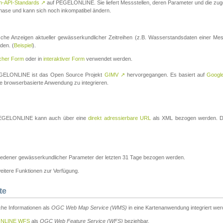
n-API-Standards
↗
auf PEGELONLINE. Sie liefert Messstellen, deren Parameter und die z
a-Phase und kann sich noch inkompatibel ändern.
che Anzeigen aktueller gewässerkundlicher Zeitreihen (z.B. Wasserstandsdaten einer Mes
den. (
Beispiel
).
scher Form
oder in
interaktiver Form
verwendet werden.
 PEGELONLINE ist das Open Source Projekt
GIMV
↗
hervorgegangen. Es basiert auf
Googl
eine browserbasierte Anwendung zu integrieren.
n PEGELONLINE kann auch über eine
direkt adressierbare URL
als XML bezogen werden. Die
edener gewässerkundlicher Parameter der letzten 31 Tage bezogen werden.
tere Funktionen zur Verfügung.
te
he Informationen als
OGC Web Map Service (WMS)
in eine Kartenanwendung integriert wer
NLINE WFS
als
OGC Web Feature Service (WFS)
beziehbar.