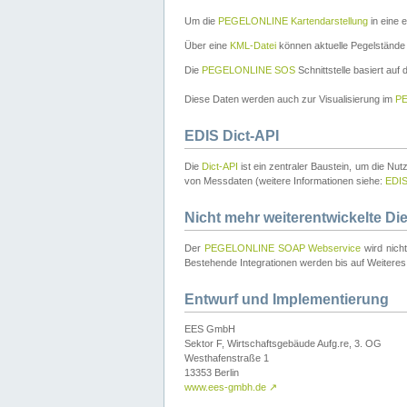
Um die
PEGELONLINE Kartendarstellung
in eine 
Über eine
KML-Datei
können aktuelle Pegelstände
Die
PEGELONLINE SOS
Schnittstelle basiert auf
Diese Daten werden auch zur Visualisierung im
PE
EDIS Dict-API
Die
Dict-API
ist ein zentraler Baustein, um die Nu
von Messdaten (weitere Informationen siehe:
EDI
Nicht mehr weiterentwickelte Di
Der
PEGELONLINE SOAP Webservice
wird nich
Bestehende Integrationen werden bis auf Weiteres 
Entwurf und Implementierung
EES GmbH
Sektor F, Wirtschaftsgebäude Aufg.re, 3. OG
Westhafenstraße 1
13353 Berlin
www.ees-gmbh.de
↗