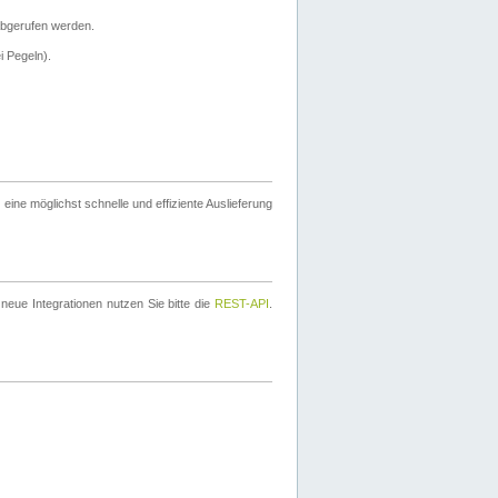
bgerufen werden.
i Pegeln).
ine möglichst schnelle und effiziente Auslieferung
eue Integrationen nutzen Sie bitte die
REST-API
.