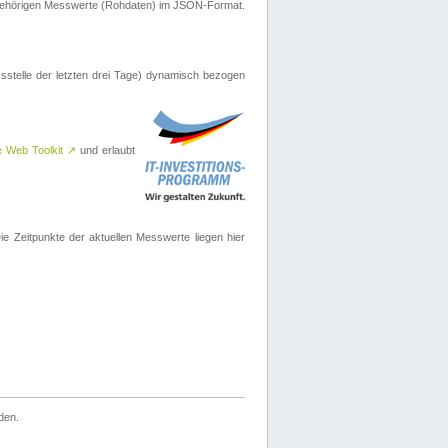
ugehörigen Messwerte (Rohdaten) im JSON-Format.
sstelle der letzten drei Tage) dynamisch bezogen
e Web Toolkit
↗
und erlaubt
 Zeitpunkte der aktuellen Messwerte liegen hier
den.