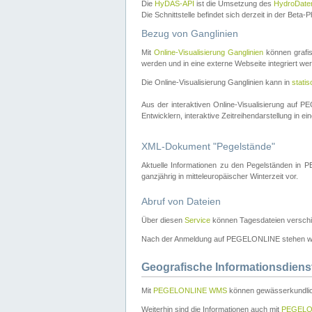
Die
HyDAS-API
ist die Umsetzung des
HydroDate
Die Schnittstelle befindet sich derzeit in der Bet
Bezug von Ganglinien
Mit
Online-Visualisierung Ganglinien
können grafis
werden und in eine externe Webseite integriert wer
Die Online-Visualisierung Ganglinien kann in
stati
Aus der interaktiven Online-Visualisierung auf
Entwicklern, interaktive Zeitreihendarstellung in 
XML-Dokument "Pegelstände"
Aktuelle Informationen zu den Pegelständen i
ganzjährig in mitteleuropäischer Winterzeit vor.
Abruf von Dateien
Über diesen
Service
können Tagesdateien verschi
Nach der Anmeldung auf PEGELONLINE stehen wei
Geografische Informationsdiens
Mit
PEGELONLINE WMS
können gewässerkundlic
Weiterhin sind die Informationen auch mit
PEGELO