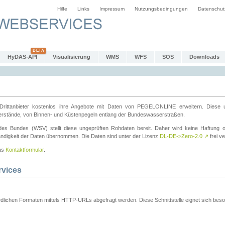
Hilfe
Links
Impressum
Nutzungsbedingungen
Datenschut
HyDAS-API
Visualisierung
WMS
WFS
SOS
Downloads
ttanbieter kostenlos ihre Angebote mit Daten von PEGELONLINE erweitern. Diese u
erstände, von Binnen- und Küstenpegeln entlang der Bundeswasserstraßen.
es Bundes (WSV) stellt diese ungeprüften Rohdaten bereit. Daher wird keine Haftung oder
ständigkeit der Daten übernommen. Die Daten sind unter der Lizenz
DL-DE->Zero-2.0
↗
frei ve
das
Kontaktformular
.
rvices
dlichen Formaten mittels HTTP-URLs abgefragt werden. Diese Schnittstelle eignet sich besond