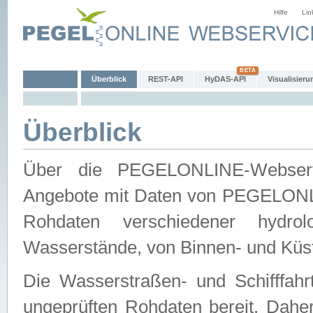
Hilfe
Lin
Überblick
REST-API
HyDAS-API
Visualisieru
Überblick
Über die PEGELONLINE-Webservic
Angebote mit Daten von PEGELONLI
Rohdaten verschiedener hydro
Wasserstände, von Binnen- und Küs
Die Wasserstraßen- und Schifffahr
ungeprüften Rohdaten bereit. Daher