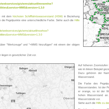
.de/webservices/gis/wms/aktuell/mnwmhw?
lities&service=WMS&version=1.3.0
te mit dem
höchsten Schifffahrtswasserstand (HSW)
in Beziehung
die Pegelpunkte eine unterschiedliche Farbe. Siehe auch die
Hilfe
v.de/webservices/gis/wms/aktuell/nswhsw?
ilities&service=WMS&version=1.3.0
r "Werkzeuge" und "+WMS hinzufügen" mit einem der obigen
liegen in gesetzlicher Zeit vor.
Auf höheren Zoomstufen k
wie im linken Beispiel gez
Dazu gehören der Name
Wasserstand.
Die Farbe des Pegelpu
Wasserstandes. Ist der Peg
er orange, so ist der Wa
hohen Wasserstand an. 
Wasserstände vor.
Siehe auch die
Hilfe zu d