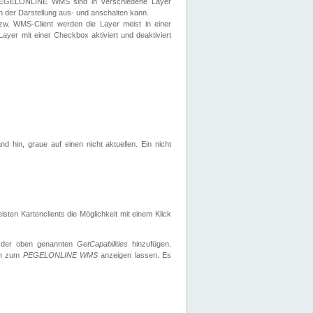
 PEGELONLINE WMS sind in verschiedene Layer
s in der Darstellung aus- und anschalten kann.
zw. WMS-Client werden die Layer meist in einer
 Layer mit einer Checkbox aktiviert und deaktiviert
d hin, graue auf einen nicht aktuellen. Ein nicht
ten Kartenclients die Möglichkeit mit einem Klick
 der oben genannten
GetCapabilities
hinzufügen.
nen zum
PEGELONLINE WMS
anzeigen lassen. Es