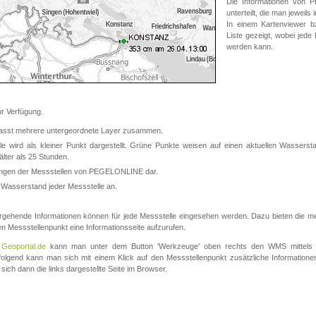
Die Informationen von
unterteilt, die man jeweil
In einem Kartenviewer b
Liste gezeigt, wobei jede
werden kann.
 Verfügung.
asst mehrere untergeordnete Layer zusammen.
 wird als kleiner Punkt dargestellt. Grüne Punkte weisen auf einen aktuellen Wasserstan
lter als 25 Stunden.
nungen der Messstellen von PEGELONLINE dar.
 Wasserstand jeder Messstelle an.
rgehende Informationen können für jede Messstelle eingesehen werden. Dazu bieten die meis
en Messstellenpunkt eine Informationsseite aufzurufen.
m
Geoportal.de
kann man unter dem Button 'Werkzeuge' oben rechts den WMS mittels
olgend kann man sich mit einem Klick auf den Messstellenpunkt zusätzliche Informatio
 sich dann die links dargestellte Seite im Browser.