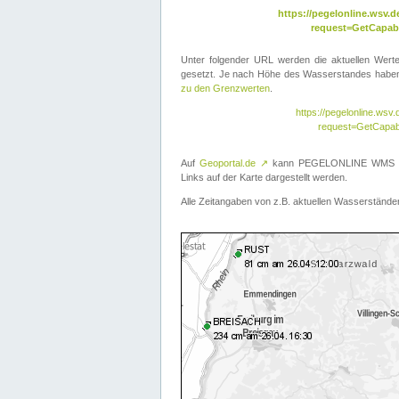
https://pegelonline.wsv
request=GetCapabi
Unter folgender URL werden die aktuellen Wer
gesetzt. Je nach Höhe des Wasserstandes haben 
zu den Grenzwerten
.
https://pegelonline.ws
request=GetCapab
Auf
Geoportal.de
↗
kann PEGELONLINE WMS übe
Links auf der Karte dargestellt werden.
Alle Zeitangaben von z.B. aktuellen Wasserständen 