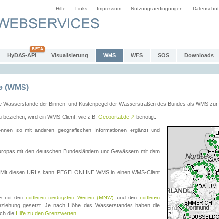
Hilfe
Links
Impressum
Nutzungsbedingungen
Datenschut
HyDAS-API
Visualisierung
WMS
WFS
SOS
Downloads
e (WMS)
e Wasserstände der Binnen- und Küstenpegel der Wasserstraßen des Bundes als WMS zur 
eziehen, wird ein WMS-Client, wie z.B.
Geoportal.de
↗
benötigt.
en so mit anderen geografischen Informationen ergänzt und
eleuropas mit den deutschen Bundesländern und Gewässern mit dem
. Mit diesen URLs kann PEGELONLINE WMS in einen WMS-Client
te mit den
mittleren niedrigsten Werten (MNW)
und den
mittleren
eziehung gesetzt. Je nach Höhe des Wasserstandes haben die
uch die
Hilfe zu den Grenzwerten
.