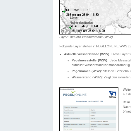
Layer: 'Aktuelle Wasserstände (WSV)'
Folgende Layer stehen in PEGELONLINE WMS zur
Aktuelle Wasserstände (WSV):
Diese Layer f
Pegelmessstelle (WSV):
Jede Messstelle
aktueller Wasserstand ist standardmäßig ä
Pegelnamen (WSV):
Stellt die Bezeich
Wasserstand (WSV):
Zeigt den aktuellen
Weite
auf d
Bei
Nachf
öffnet