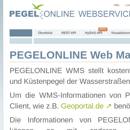
Hilfe
Lin
Überblick
REST-API
HyDAS-API
Visualisieru
PEGELONLINE Web Map
PEGELONLINE WMS stellt kostenfr
und Küstenpegel der Wasserstraßen
Um die WMS-Informationen von 
Client, wie z.B.
Geoportal.de
↗
benöt
Die Informationen von PEGE