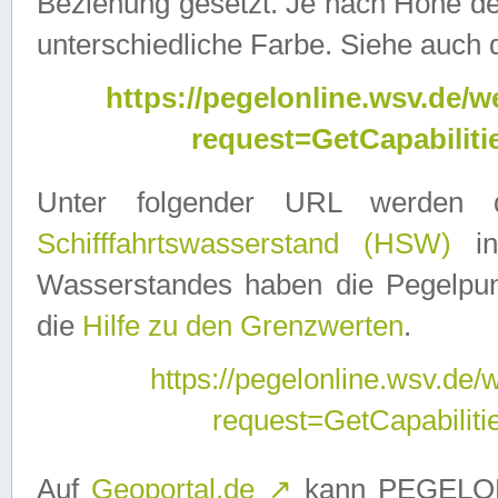
Beziehung gesetzt. Je nach Höhe d
unterschiedliche Farbe. Siehe auch 
https://pegelonline.wsv.de
request=GetCapabilit
Unter folgender URL werden
Schifffahrtswasserstand (HSW)
in
Wasserstandes haben die Pegelpunk
die
Hilfe zu den Grenzwerten
.
https://pegelonline.wsv.de
request=GetCapabilit
Auf
Geoportal.de
↗
kann PEGELON