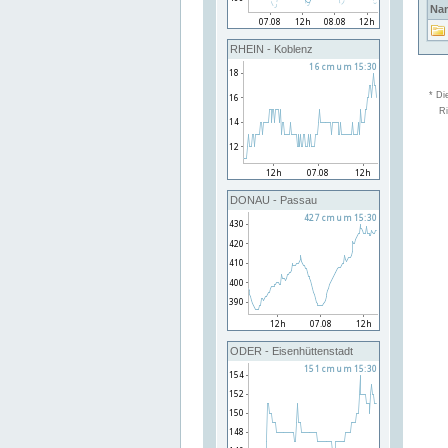
Na
RHEIN - Koblenz
* Di
Ri
DONAU - Passau
ODER - Eisenhüttenstadt