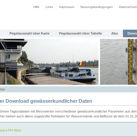
Hilfe
Links
Impressum
Nutzungsbedingungen
Datenschutz
Pegelauswahl über Karte
Pegelauswahl über Tabelle
Abo
Down
tter
ier Download gewässerkundlicher Daten
können Tagesdateien mit Messwerten verschiedener gewässerkundlicher Parameter aus den 
rhin stehen auch ältere ungeprüfte Rohdaten für Wasserstände und Abflüsse ab dem 01.01.
oot
>
PH-Wert