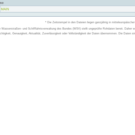
me
MAIN
* Die Zeitstempel in den Dateien liegen ganzjährig in mitteleuropäischer
e Wasserstraßen- und Schifffahrtsverwaltung des Bundes (WSV) stellt ungeprüfte Rohdaten bereit. Daher wir
chtigkeit, Genauigkeit, Aktualität, Zuverlässigkeit oder Vollständigkeit der Daten übernommen. Die Daten si