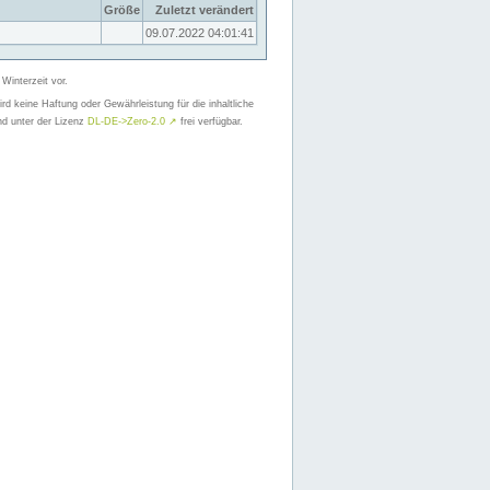
Größe
Zuletzt verändert
09.07.2022 04:01:41
 Winterzeit vor.
d keine Haftung oder Gewährleistung für die inhaltliche
nd unter der Lizenz
DL-DE->Zero-2.0
↗
frei verfügbar.