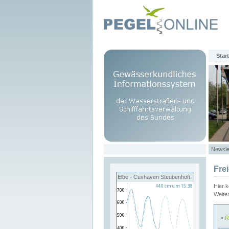
Start
Newsle
Fre
Elbe - Cuxhaven Steubenhöft
Hier 
Weite
>
R